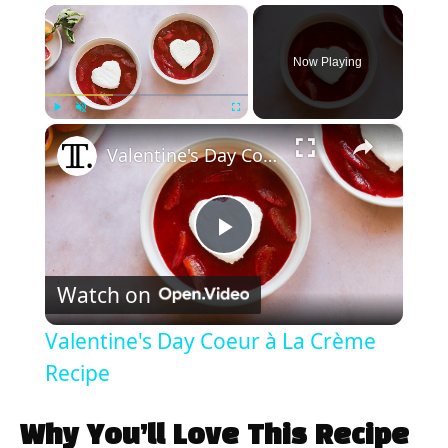
×
Now Playing
×
Play
Unmute
Fullscreen
Valentine's Day Coeur à La Crème Recipe
P
Watch on
l
Valentine's Day Coeur à La Crème
a
Recipe
y
Why You’ll Love This Recipe