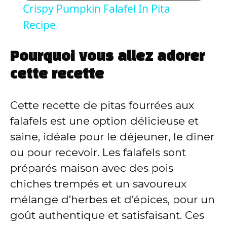
Crispy Pumpkin Falafel In Pita
a
Recipe
y
Pourquoi vous allez adorer
cette recette
V
Cette recette de pitas fourrées aux
i
falafels est une option délicieuse et
saine, idéale pour le déjeuner, le dîner
d
ou pour recevoir. Les falafels sont
préparés maison avec des pois
e
chiches trempés et un savoureux
mélange d’herbes et d’épices, pour un
o
goût authentique et satisfaisant. Ces