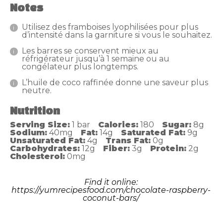
Notes
Utilisez des framboises lyophilisées pour plus
d’intensité dans la garniture si vous le souhaitez.
Les barres se conservent mieux au
réfrigérateur jusqu’à 1 semaine ou au
congélateur plus longtemps.
L’huile de coco raffinée donne une saveur plus
neutre.
Nutrition
Serving Size:
1 bar
Calories:
180
Sugar:
8g
Sodium:
40mg
Fat:
14g
Saturated Fat:
9g
Unsaturated Fat:
4g
Trans Fat:
0g
Carbohydrates:
12g
Fiber:
3g
Protein:
2g
Cholesterol:
0mg
Find it online
:
https://yumrecipesfood.com/chocolate-raspberry-
coconut-bars/