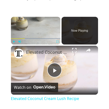
×
Now Playing
×
Play
Unmute
Fullscreen
Elevated Coconut Cream Lush Recipe
Play
Watch on
Video
Elevated Coconut Cream Lush Recipe